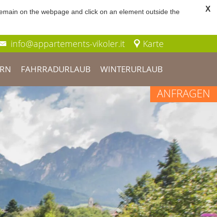
X
 remain on the webpage and click on an element outside the
info@appartements-vikoler.it
Karte
RN
FAHRRADURLAUB
WINTERURLAUB
ANFRAGEN