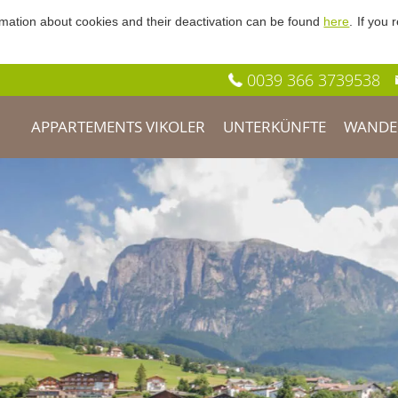
rmation about cookies and their deactivation can be found
here
.
If you
0039 366 3739538
APPARTEMENTS VIKOLER
UNTERKÜNFTE
WANDE